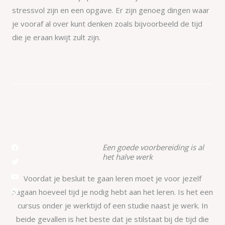
stressvol zijn en een opgave. Er zijn genoeg dingen waar
je vooraf al over kunt denken zoals bijvoorbeeld de tijd
die je eraan kwijt zult zijn.
F
T
Y
P
Een goede voorbereiding is al
a
w
o
i
het halve werk
c
i
u
n
e
t
t
t
b
t
u
e
Voordat je besluit te gaan leren moet je voor jezelf
o
e
b
r
o
r
e
e
nagaan hoeveel tijd je nodig hebt aan het leren. Is het een
k
s
t
cursus onder je werktijd of een studie naast je werk. In
beide gevallen is het beste dat je stilstaat bij de tijd die